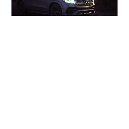
Quel est le meilleur crossover 2020 ?
En savoir plus
Nos partenaires
signalauto.net
jvoiture.fr