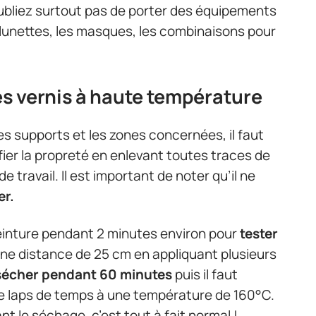
’oubliez surtout pas de porter des équipements
lunettes, les masques, les combinaisons pour
s vernis à haute température
les supports et les zones concernées, il faut
fier la propreté en enlevant toutes traces de
e travail. Il est important de noter qu’il ne
er.
 peinture pendant 2 minutes environ pour
tester
à une distance de 25 cm en appliquant plusieurs
z sécher pendant 60 minutes
puis il faut
me laps de temps à une température de 160°C.
t le séchage, c’est tout à fait normal !