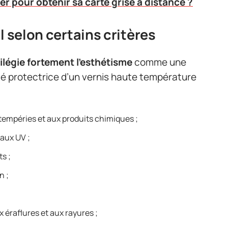
 pour obtenir sa carte grise à distance ?
l selon certains critères
ilégie fortement l’esthétisme
comme une
ité protectrice d’un vernis haute température
tempéries et aux produits chimiques ;
 aux UV ;
s ;
n ;
 éraflures et aux rayures ;