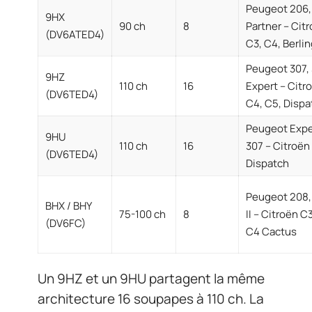
Peugeot 206,
9HX
90 ch
8
Partner – Cit
(DV6ATED4)
C3, C4, Berli
Peugeot 307, 
9HZ
110 ch
16
Expert – Citr
(DV6TED4)
C4, C5, Dispa
Peugeot Expe
9HU
110 ch
16
307 – Citroën
(DV6TED4)
Dispatch
Peugeot 208,
BHX / BHY
75-100 ch
8
II – Citroën C3 
(DV6FC)
C4 Cactus
Un 9HZ et un 9HU partagent la même
architecture 16 soupapes à 110 ch. La