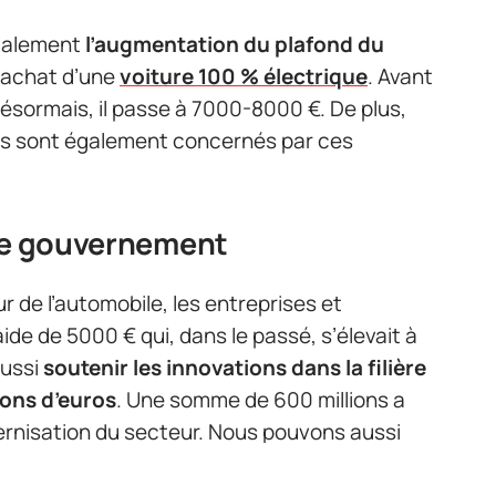
également
l’augmentation du plafond du
l’achat d’une
voiture 100 % électrique
. Avant
Désormais, il passe à 7000-8000 €. De plus,
es sont également concernés par ces
 le gouvernement
 de l’automobile, les entreprises et
ide de 5000 € qui, dans le passé, s’élevait à
ussi
soutenir les innovations dans la filière
ions d’euros
. Une somme de 600 millions a
ernisation du secteur. Nous pouvons aussi
ues. Ces aides vont consister à débourser 100
00 points de recharge supplémentaires sur la