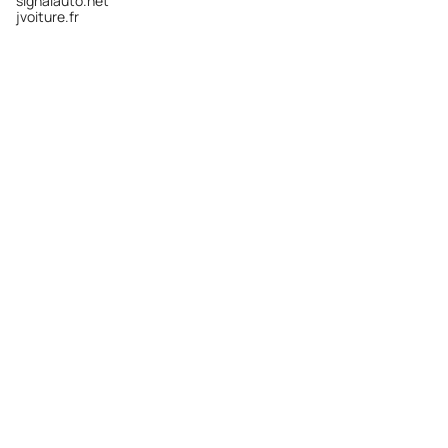
signalauto.net
jvoiture.fr