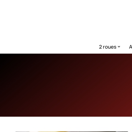
2 roues
A