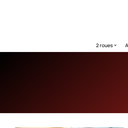
2 roues
A