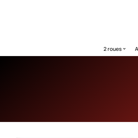
2 roues
A