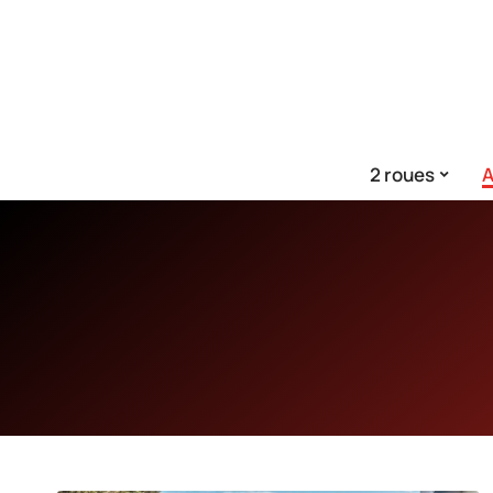
2 roues
A